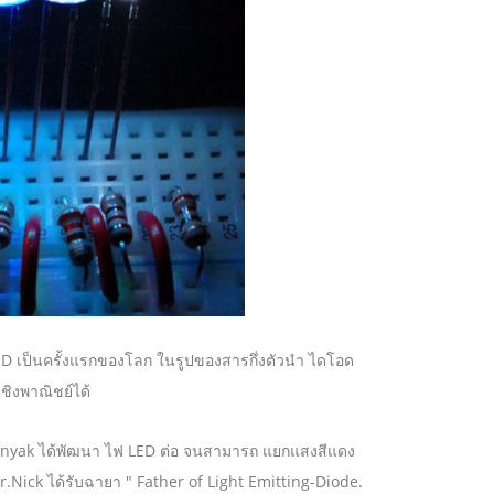
 LED เป็นครั้งแรกของโลก ในรูปของสารกึ่งตัวนำ ไดโอด
ชิงพาณิชย์ได้
lonyak ได้พัฒนา ไฟ LED ต่อ จนสามารถ แยกแสงสีแดง
r.Nick ได้รับฉายา " Father of Light Emitting-Diode.