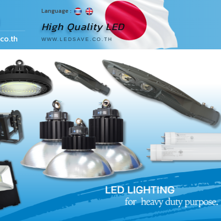
Language :
ด
High Quality LED
co.th
WWW.LEDSAVE.CO.TH