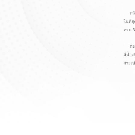
หลังจ
ในที่ส
ครบ 3 
ต่อมา
สีน้ำเ
การเปล