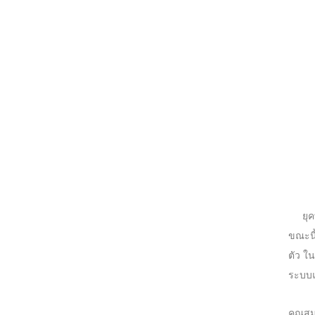
ยุคที
ขณะนี
ตัว ใ
ระบบแ
คุณสม