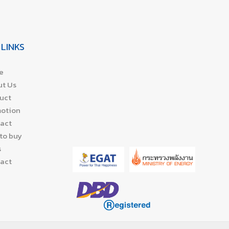
 LINKS
e
t Us
uct
otion
act
to buy
s
act