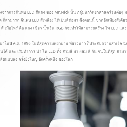
ากการค้นพบ LED สีแดง ของ Mr.Nick นั้น กลุ่มนักวิทยาศาสตร์รุ่นต่อๆ
ุด ก็สามารถ ค้นพบ LED สีเหลือง ได้เป็นสีต่อมา ซึ่งตอนนี้ ขาดอีกเพียงสีเดี
สี เมื่อไหร่ คือ แดง เขียว น้ำเงิน RGB ก็จะทำให้สามารถสร้าง ไฟ LED แสง
ในปี ค.ศ. 1996 ในที่สุดความพยายาม ที่ยาวนาว ก็ประสบความสำเร็จ นัก
งินได้ และ เริ่มทำการ นำ ไฟ LED ทั้ง สามสี มา ผสม สี กัน จนในที่สุด สาม
ี่ยนแปลง ครั้งยิ่งใหญ่ อีกครั้งหนึ่ง ของโลก