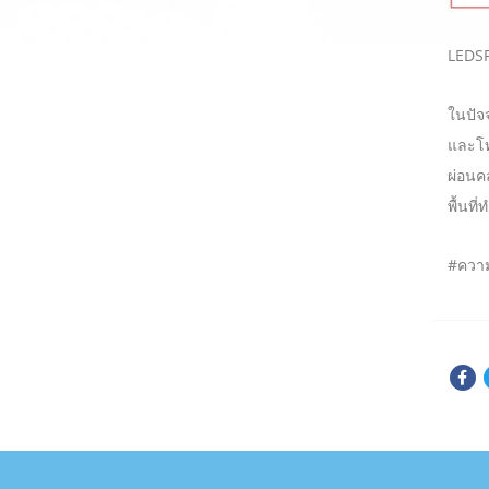
LEDS
ในปัจจ
และโทน
ผ่อนค
พื้นท
#ความ