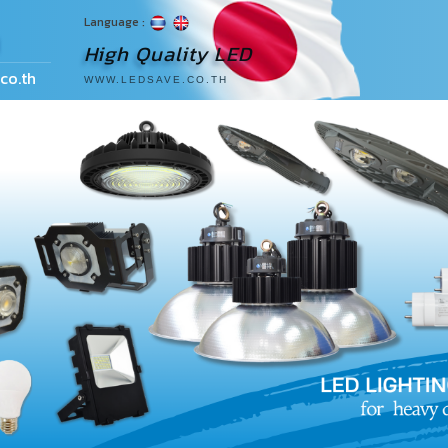
Language :
ด
High Quality LED
co.th
WWW.LEDSAVE.CO.TH