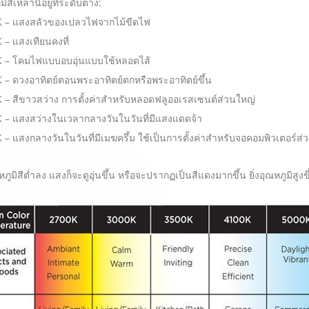
ิสีเหล่านี้อยู่ที่ระดับต่าง:
 – แสงสลัวของเปลวไฟจากไม้ขีดไฟ
 – แสงเทียนคงที่
 – โคมไฟแบบอบอุ่นแบบใช้หลอดไส้
 – ดวงอาทิตย์ตอนพระอาทิตย์ตกหรือพระอาทิตย์ขึ้น
 – สีขาวสว่าง การตั้งค่าสำหรับหลอดฟลูออเรสเซนต์ส่วนใหญ่
 – แสงสว่างในเวลากลางวันในวันที่มีแสงแดดจ้า
 – แสงกลางวันในวันที่มีเมฆครึ้ม ใช้เป็นการตั้งค่าสำหรับจอคอมพิวเตอร์ส่
ณหภูมิสีต่ำลง แสงก็จะดูอุ่นขึ้น หรือจะปรากฏเป็นสีแดงมากขึ้น ยิ่งอุณหภูมิสูงข