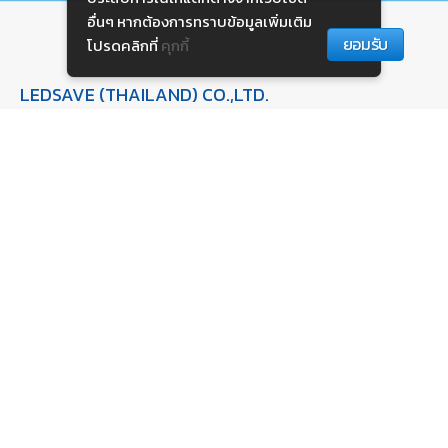
อื่นๆ หากต้องการทราบข้อมูลเพิ่มเติม
ยอมรับ
โปรดคลิกที่
คุกกี้
LEDSAVE (THAILAND) CO.,LTD.
15/16 หมู่ที่ 18 ต.บางพลีใหญ่
อ.บางพลี จ.สมุทรปราการ 10540
@ledsave
Line:
02-045-4768-9
Phone:
088-092-4347
Mobile:
Fax:
02-045-3884-5
admin@ledsave.co.th
Email:
QUICK LINKS