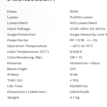
Power
150W
Lumen
15,000 Lumen
Lumen/Watt
100 Lumen/Watt
Input Voltage
AC85-265V, 50-60 Hz
Surge Protection
Surge immunity Line-E
Power Factor
PF ˃ 0.95 +/- 2%
Operation Temperature
- 40°C to 70°C
Color Temperature (CCT)
6,500 K
Color Rendering (Ra)
CRI ˃ 75
Material
Aluminium + Glass
Beam Angle
120°
IP Rate
IP 65
THDi (%)
< 15%
Life Time
50,000 Hrs.
Dimension ( LxWxH mm )
345x310x85
Weight
4.7 Kg