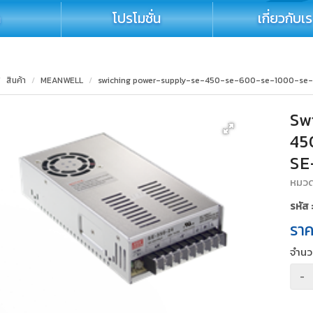
า
โปรโมชั่น
เกี่ยวกับเ
สินค้า
MEANWELL
swiching power-supply-se-450-se-600-se-1000-se
Sw
45
SE
หมวดห
รหัส
รา
จำน
-