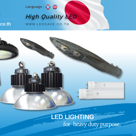
Language :
ด
High Quality LED
co.th
WWW.LEDSAVE.CO.TH