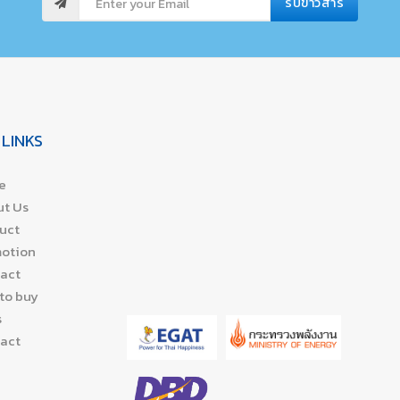
รับข่าวสาร
 LINKS
e
t Us
uct
otion
act
to buy
s
act