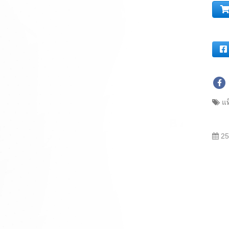
แท
25