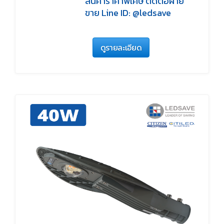
สินค้าราคาพิเศษ ติดต่อฝ่าย
ขาย Line ID: @ledsave
ดูรายละเอียด