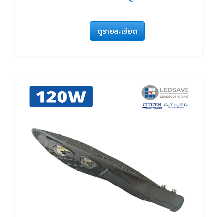
ดูรายละเอียด