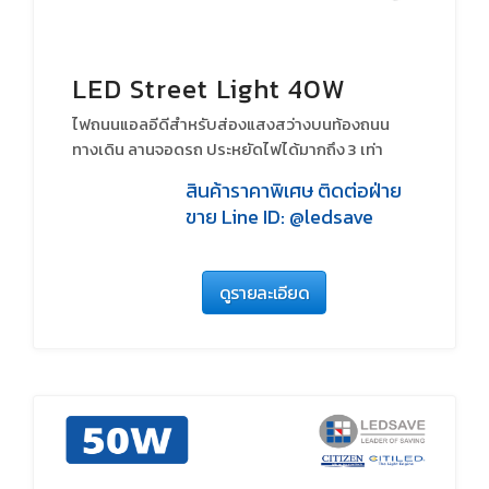
LED Street Light 40W
ไฟถนนแอลอีดีสำหรับส่องแสงสว่างบนท้องถนน
ทางเดิน ลานจอดรถ ประหยัดไฟได้มากถึง 3 เท่า
สินค้าราคาพิเศษ ติดต่อฝ่าย
ขาย Line ID: @ledsave
ดูรายละเอียด