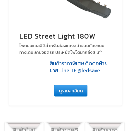
LED Street Light 180W
ไฟถนนแอลอีดีสำหรับส่องแสงสว่างบนท้องถนน
ทางเดิน ลานจอดรถ ประหยัดไฟได้มากถึง 3 เท่า
สินค้าราคาพิเศษ ติดต่อฝ่าย
ขาย Line ID: @ledsave
ดูรายละเอียด
สินค้าใหม่
สินค้าขายดี
สินค้าราคา