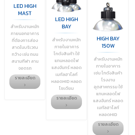
LED HIGH
MAST
LED HIGH
BAY
สำหรับงานหนัก
ภายนอกอาคาร
HIGH BAY
สำหรับงานหนัก
ที่ต้องการส่อง
150W
ภายในอาคาร
สาดในบริเวณ
โกดังสินค้า ใช้
กว้าง เช่น ถนน
สำหรับงานหนัก
แทนหลอดไฟ
สนามกีฬา ลาน
ภายในอาคาร
แสงจันทร์ หลอด
จอดรถ
เช่น โกดังสินค้า
เมทัลฮาไลท์
รายละเอียด
โรงงาน
หลอดHID หลอด
อุตสาหกรรม ใช้
โซเดียม
แทนหลอดไฟ
รายละเอียด
แสงจันทร์ หลอด
เมทัลฮาไลท์
หลอดHID
รายละเอียด