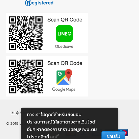
ผู้เข้าชมเว็บไซต์: 1763799
ทางเราใช้คุกกี้สําหรับส่งมอบ
ประสบการณ์ให้แตกต่างจากเว็บไซต์
© 2018 LEDSAVE.CO.TH - ALL RIGHTS RESERVED
อื่นๆ หากต้องการทราบข้อมูลเพิ่มเติม
ยอมรับ
โปรดคลิกที่
คุกกี้