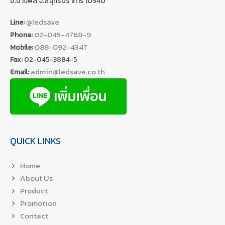
อ.บางพลี จ.สมุทรปราการ 10540
@ledsave
Line:
02-045-4768-9
Phone:
088-092-4347
Mobile:
Fax:
02-045-3884-5
admin@ledsave.co.th
Email:
QUICK LINKS
Home
About Us
Product
Promotion
Contact