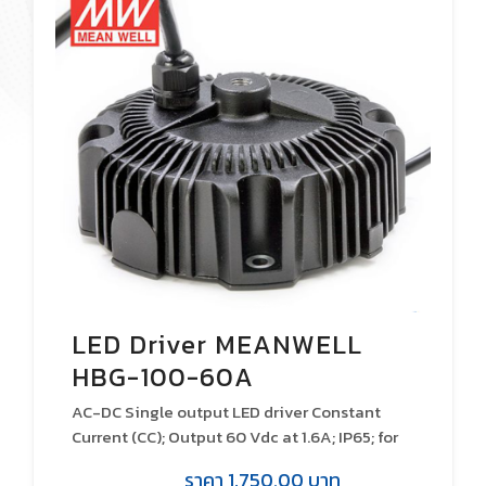
LED Driver MEANWELL
HBG-100-60A
AC-DC Single output LED driver Constant
Current (CC); Output 60 Vdc at 1.6A; IP65; for
in- and outdoor high-bay lights; Dimming
ราคา
1,750.00
บาท