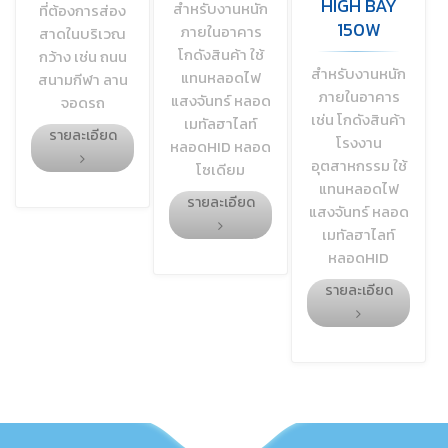
HIGH BAY
สำหรับงานหนัก
ที่ต้องการส่อง
150W
ภายในอาคาร
สาดในบริเวณ
โกดังสินค้า ใช้
กว้าง เช่น ถนน
สำหรับงานหนัก
แทนหลอดไฟ
สนามกีฬา ลาน
ภายในอาคาร
แสงจันทร์ หลอด
จอดรถ
เช่น โกดังสินค้า
เมทัลฮาไลท์
รายละเอียด
โรงงาน
หลอดHID หลอด
อุตสาหกรรม ใช้
โซเดียม
แทนหลอดไฟ
รายละเอียด
แสงจันทร์ หลอด
เมทัลฮาไลท์
หลอดHID
รายละเอียด