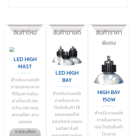
สินค้าใหม่
สินค้าขายดี
สินค้าราคา
พิเศษ
LED HIGH
MAST
LED HIGH
BAY
สำหรับงานหนัก
ภายนอกอาคาร
HIGH BAY
สำหรับงานหนัก
ที่ต้องการส่อง
150W
ภายในอาคาร
สาดในบริเวณ
โกดังสินค้า ใช้
กว้าง เช่น ถนน
สำหรับงานหนัก
แทนหลอดไฟ
สนามกีฬา ลาน
ภายในอาคาร
แสงจันทร์ หลอด
จอดรถ
เช่น โกดังสินค้า
เมทัลฮาไลท์
รายละเอียด
โรงงาน
หลอดHID หลอด